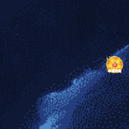
动态
数据中心
整合历史战绩、球员状态与赛事趋势，非凡体育
(中国)官方网站 为专业用户提供多维度分析支
持。