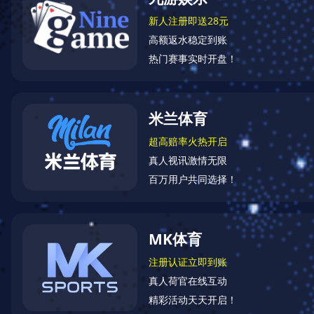
非凡
非凡官方体育 专注于
时信息与多终端互动体
技术驱动，性能优先
平台采用自研系统架构，持续优化加载速度与
全球 CDN 加速节点，实现不同地区高速访