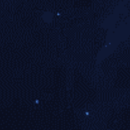
2023年12月20日 · App v5.4.0
世界杯期间数据展示全面提速
升级数据缓存方案，应对多场赛事同时加载时
对球员动态与进球动画进行了流畅度优化，适
新增“精彩回看”模块，重点赛事集锦支持一键
2023年11月2日 · App v5.3.6
电竞赛事专属页上线，强化交互体验